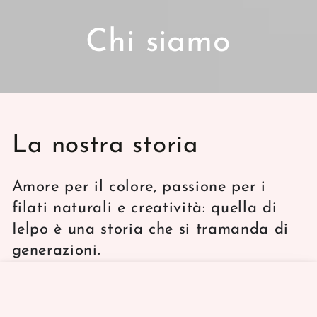
Chi siamo
La nostra storia
Amore per il colore, passione per i
filati naturali e creatività: quella di
Ielpo è una storia che si tramanda di
generazioni.
La nostra passione ha infatti origini
HOME
MENU
SEARCH
SHOP
ACCOUNT
CART
lontane e inizia esattamente nel cuore