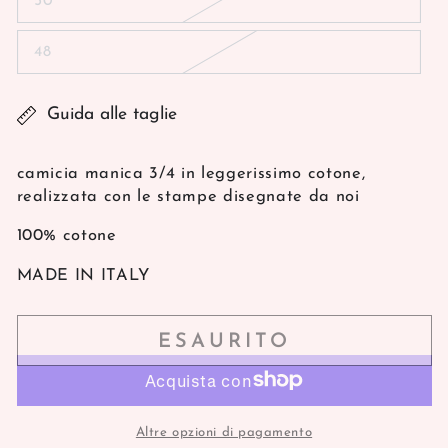
50
non
Variante
disponibile
esaurita
o
48
non
Variante
disponibile
esaurita
o
non
Guida alle taglie
disponibile
camicia manica 3/4 in leggerissimo cotone,
realizzata con le stampe disegnate da noi
100% cotone
MADE IN ITALY
ESAURITO
Altre opzioni di pagamento