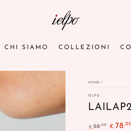
CHI SIAMO
COLLEZIONI
CO
HOME
/
IELPO
LAILAP2
,0
78
,00
98
€
€