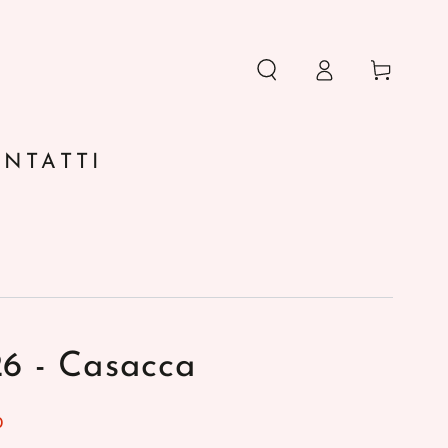
Accesso
Carello
NTATTI
6 - Casacca
0