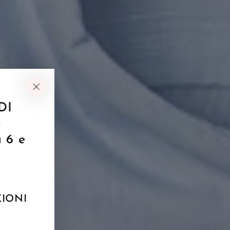
DI
e
 6 e
ZIONI