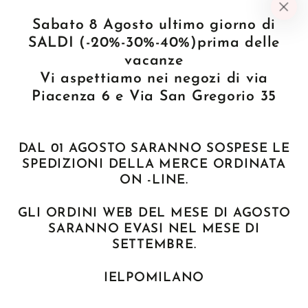
INFORMAZIONI
Sabato 8 Agosto ultimo giorno di
SALDI (-20%-30%-40%)prima delle
LE NOSTRE COLLEZIONI
vacanze
Vi aspettiamo nei negozi di via
NEWSLETTER
Piacenza 6 e Via San Gregorio 35
Inserisci
DAL 01 AGOSTO SARANNO SOSPESE LE
l'e-
SPEDIZIONI DELLA MERCE ORDINATA
ISCRIVITI ALLA NOSTRA NEWSLETTER
mail
ON -LINE.
qui
GLI ORDINI WEB DEL MESE DI AGOSTO
Facebook
Instagram
SARANNO EVASI NEL MESE DI
SETTEMBRE.
Paese/Area
Italia (EUR €)
geografica
IELPOMILANO
Modalità