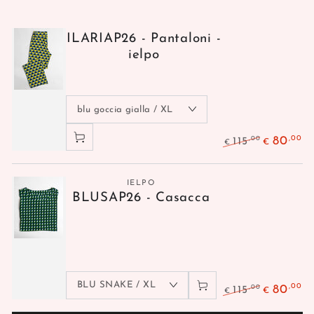
ILARIAP26 - Pantaloni -
ielpo
,00
,00
80
115
€
€
Venditore:
IELPO
BLUSAP26 - Casacca
,00
,00
80
115
€
€