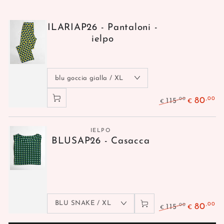
ILARIAP26 - Pantaloni -
ielpo
,00
,00
80
115
€
€
Venditore:
IELPO
BLUSAP26 - Casacca
,00
,00
80
115
€
€