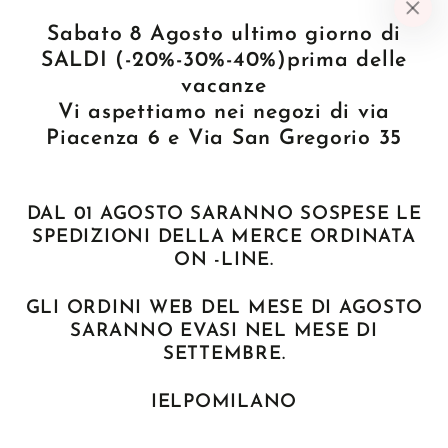
INFORMAZIONI
Sabato 8 Agosto ultimo giorno di
SALDI (-20%-30%-40%)prima delle
LE NOSTRE COLLEZIONI
vacanze
Vi aspettiamo nei negozi di via
Piacenza 6 e Via San Gregorio 35
NEWSLETTER
Inserisci
DAL 01 AGOSTO SARANNO SOSPESE LE
l'e-
SPEDIZIONI DELLA MERCE ORDINATA
ISCRIVITI ALLA NOSTRA NEWSLETTER
ON -LINE.
mail
qui
GLI ORDINI WEB DEL MESE DI AGOSTO
Facebook
Instagram
SARANNO EVASI NEL MESE DI
SETTEMBRE.
Paese/Area
Italia (EUR €)
geografica
IELPOMILANO
Modalità